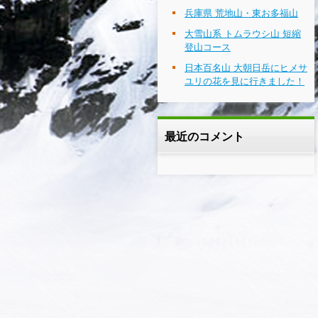
兵庫県 荒地山・東お多福山
大雪山系 トムラウシ山 短縮
登山コース
日本百名山 大朝日岳にヒメサ
ユリの花を見に行きました！
最近のコメント