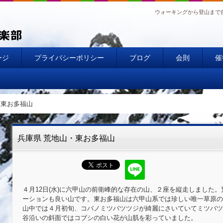
ウォーキングから登山まで
ージ
プライバシーポリシー
ブログ
会則
催
・東お多福山
兵庫県 荒地山・東お多福山
４月12日(水)に六甲山の前衛峰的な存在の山、２座を縦走しました
ーションも良い山です。東お多福山は六甲山系では珍しい唯一草原の
山中では４月初旬、コバノミツバツツジが綺麗にさいていてミツバツ
谷沿いの斜面ではコブシの白い花が山肌を彩っていました。