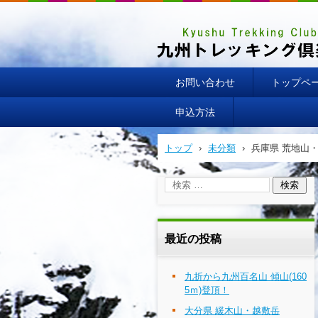
お問い合わせ
トップペ
申込方法
トップ
›
未分類
›
兵庫県 荒地山
最近の投稿
九折から九州百名山 傾山(160
5ｍ)登頂！
大分県 緩木山・越敷岳