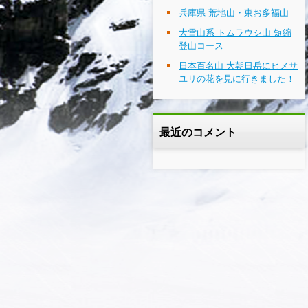
兵庫県 荒地山・東お多福山
大雪山系 トムラウシ山 短縮
登山コース
日本百名山 大朝日岳にヒメサ
ユリの花を見に行きました！
最近のコメント