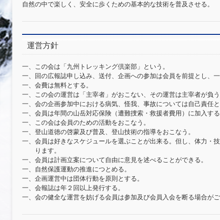
自然の中で楽しく、安全に歩くための基本的な技術を普及させる。
運営方針
一、この会は「九州トレッキング倶楽部」という。
一、回の広報誌申し込み、送付、企画への参加は会員を前提とし、一
一、会費は無料とする。
一、この会の運営は「主宰者」がおこない、その運営は主宰者が負う
一、会の企画参加中における病気、怪我、事故については自己責任と
一、会員は年間の山岳対応保険（遭難捜索・救援者費用）に加入する
一、この会は会員のための活動をおこなう。
一、登山道徳の啓蒙及び普及、登山技術の指導をおこなう。
一、会員は好きなスケジュールを選ぶことが出来る。但し、体力・技
ります。
一、会員は計画立案について自由に意見を述べることができる。
一、自然保護運動の推進につとめる。
一、企画運営中は団体行動を原則とする。
一、会報誌は年２回以上発行する。
一、会の健全な運営を妨げる会員は参加及び会員入会を断る場合がご