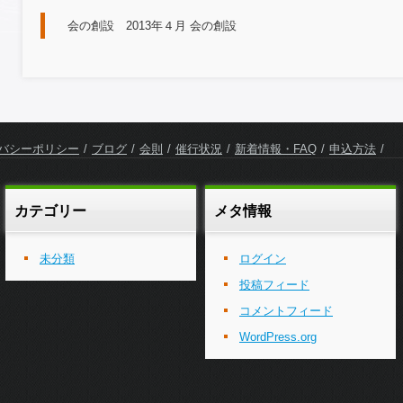
会の創設 2013年４月 会の創設
バシーポリシー
ブログ
会則
催行状況
新着情報・FAQ
申込方法
カテゴリー
メタ情報
未分類
ログイン
投稿フィード
コメントフィード
WordPress.org