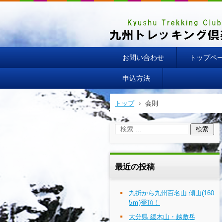
お問い合わせ
トップペ
申込方法
トップ
›
会則
最近の投稿
九折から九州百名山 傾山(160
5ｍ)登頂！
大分県 緩木山・越敷岳