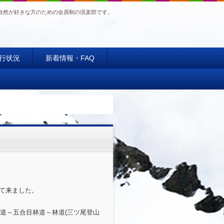
自然が好きな方のための会員制の倶楽部です。
行状況
新着情報・FAQ
って来ました。
道～五合目林道～林道(三ツ尾登山