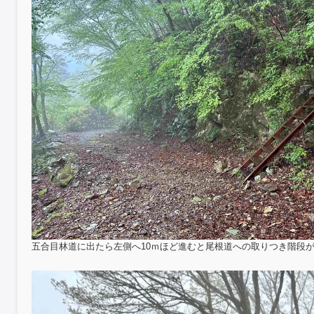
五合目林道に出たら左側へ10ｍほど進むと尾根道への取りつき階段