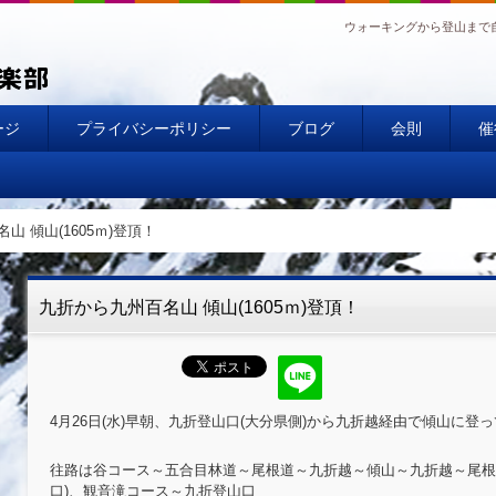
ウォーキングから登山まで
ージ
プライバシーポリシー
ブログ
会則
催
山 傾山(1605ｍ)登頂！
九折から九州百名山 傾山(1605ｍ)登頂！
4月26日(水)早朝、九折登山口(大分県側)から九折越経由で傾山に登
往路は谷コース～五合目林道～尾根道～九折越～傾山～九折越～尾根
口)、観音滝コース～九折登山口