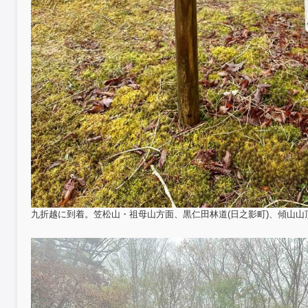
九折越に到着。笠松山・祖母山方面、黒仁田林道(日之影町)、傾山