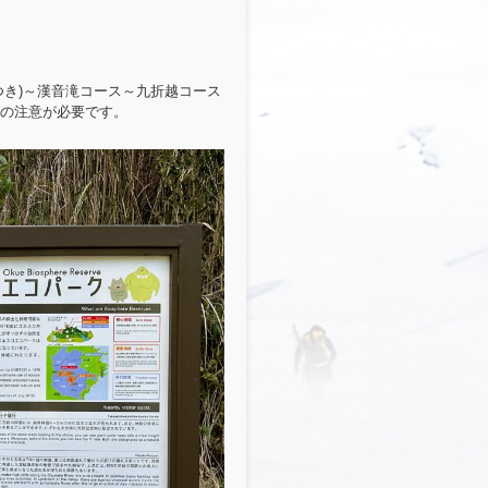
つき)～漢音滝コース～九折越コース
の注意が必要です。