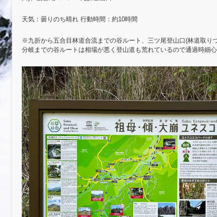
天気：曇りのち晴れ 行動時間：約10時間
※九折から五合目林道合流までの谷ルート、三ツ尾登山口(林道取り
分岐までの谷ルートは相場が悪く登山道も荒れているので通過時細心