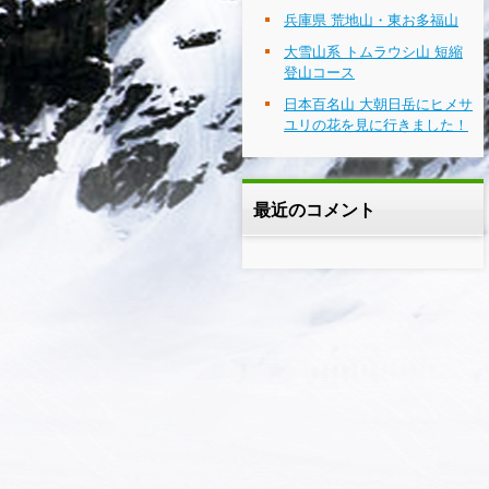
兵庫県 荒地山・東お多福山
大雪山系 トムラウシ山 短縮
登山コース
日本百名山 大朝日岳にヒメサ
ユリの花を見に行きました！
最近のコメント