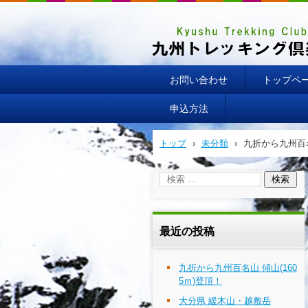
お問い合わせ
トップペ
申込方法
トップ
›
未分類
›
九折から九州百名
最近の投稿
九折から九州百名山 傾山(160
5ｍ)登頂！
大分県 緩木山・越敷岳